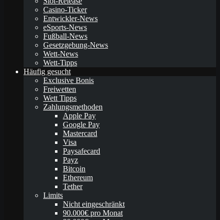
Slot-Release
Casino-Ticker
Entwickler-News
eSports-News
Fußball-News
Gesetzgebung-News
Wett-News
Wett-Tipps
Häufig gesucht
Exclusive Bonis
Freiwetten
Wett Tipps
Zahlungsmethoden
Apple Pay
Google Pay
Mastercard
Visa
Paysafecard
Payz
Bitcoin
Ethereum
Tether
Limits
Nicht eingeschränkt
90.000€ pro Monat