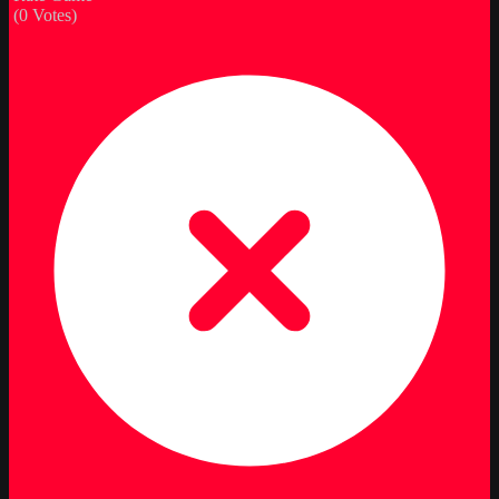
(
0
Votes)