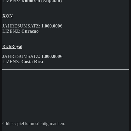
LIZENZ:
Komoren (Anjouan)
XON
JAHRESUMSATZ:
1.000.000€
LIZENZ:
Curacao
RichRoyal
JAHRESUMSATZ:
1.000.000€
LIZENZ:
Costa Rica
Glücksspiel kann süchtig machen.