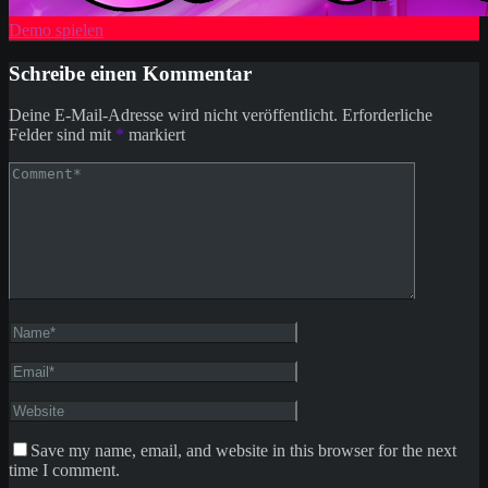
Demo spielen
Schreibe einen Kommentar
Deine E-Mail-Adresse wird nicht veröffentlicht.
Erforderliche
Felder sind mit
*
markiert
Save my name, email, and website in this browser for the next
time I comment.