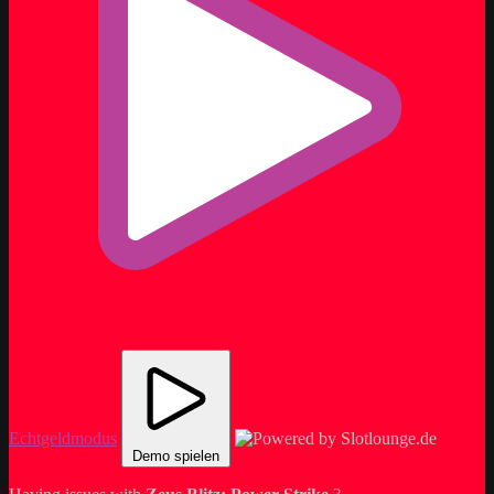
Echtgeldmodus
Demo spielen