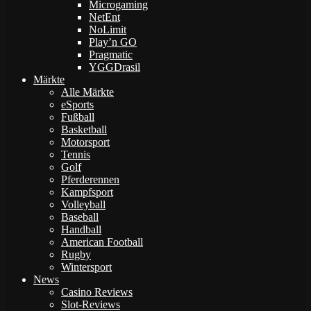
Microgaming
NetEnt
NoLimit
Play’n GO
Pragmatic
YGGDrasil
Märkte
Alle Märkte
eSports
Fußball
Basketball
Motorsport
Tennis
Golf
Pferderennen
Kampfsport
Volleyball
Baseball
Handball
American Football
Rugby
Wintersport
News
Casino Reviews
Slot-Reviews