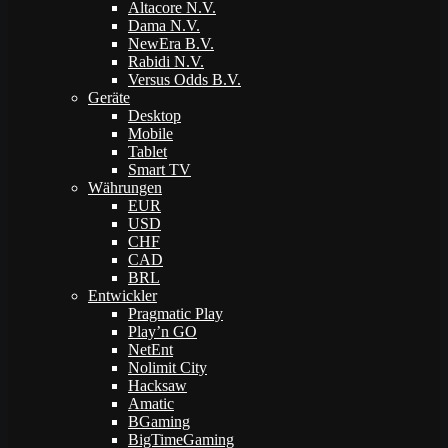
Altacore N.V.
Dama N.V.
NewEra B.V.
Rabidi N.V.
Versus Odds B.V.
Geräte
Desktop
Mobile
Tablet
Smart TV
Währungen
EUR
USD
CHF
CAD
BRL
Entwickler
Pragmatic Play
Play’n GO
NetEnt
Nolimit City
Hacksaw
Amatic
BGaming
BigTimeGaming