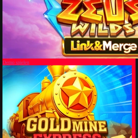
Demo spielen