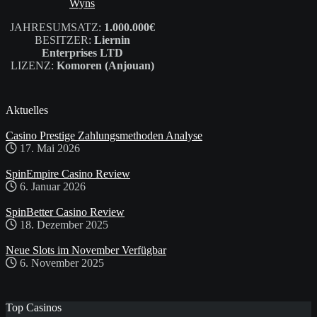
Wyns
JAHRESUMSATZ:
1.000.000€
BESITZER:
Liernin
Enterprises LTD
LIZENZ:
Komoren (Anjouan)
Aktuelles
Casino Prestige Zahlungsmethoden Analyse
17. Mai 2026
SpinEmpire Casino Review
6. Januar 2026
SpinBetter Casino Review
18. Dezember 2025
Neue Slots im November Verfügbar
6. November 2025
Top Casinos