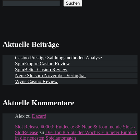
Suchen
Aktuelle Beiträge
Casino Prestige Zahlungsmethoden Analyse
SpinEmpire Casino Review
SpinBetter Casino Review
Neue Slots im November Verfügbar
Wyns Casino Review
Aktuelle Kommentare
Alex
zu
Dazard
Slot Release #0003: Entdecke 86 Neue & Kommende Slots -
SlotRelease
zu
Die Top 8 Slots der Woche: Ein tiefer Einblick
in die neuesten Spielautomaten