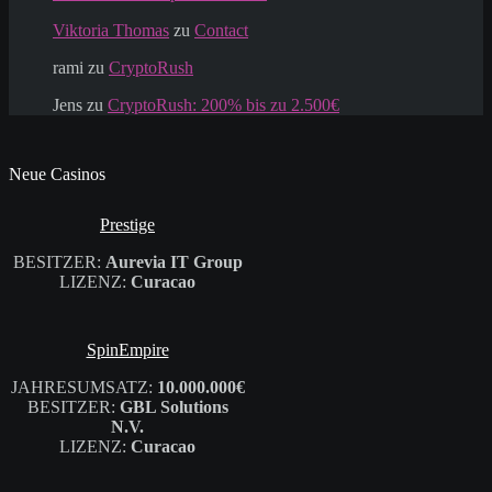
Viktoria Thomas
zu
Contact
rami
zu
CryptoRush
Jens
zu
CryptoRush: 200% bis zu 2.500€
Neue Casinos
Prestige
BESITZER:
Aurevia IT Group
LIZENZ:
Curacao
SpinEmpire
JAHRESUMSATZ:
10.000.000€
BESITZER:
GBL Solutions
N.V.
LIZENZ:
Curacao