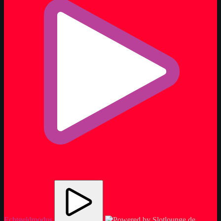
Echtgeldmodus