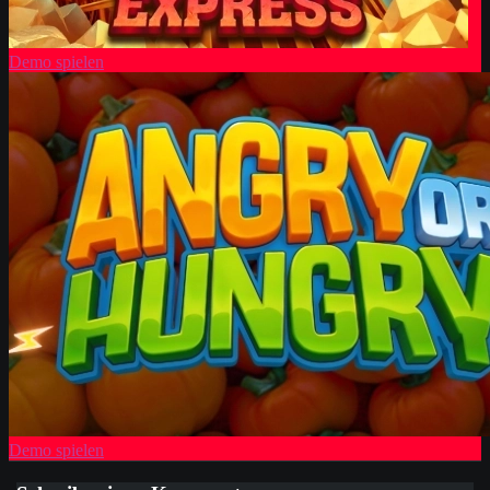
Demo spielen
Demo spielen