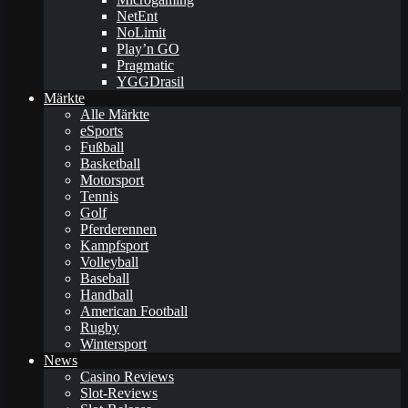
NetEnt
NoLimit
Play’n GO
Pragmatic
YGGDrasil
Märkte
Alle Märkte
eSports
Fußball
Basketball
Motorsport
Tennis
Golf
Pferderennen
Kampfsport
Volleyball
Baseball
Handball
American Football
Rugby
Wintersport
News
Casino Reviews
Slot-Reviews